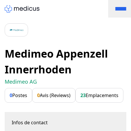
Medimeo Appenzell
Innerrhoden
Medimeo AG
0
Postes
0
Avis (Reviews)
23
Emplacements
Infos de contact