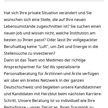
Raphael Minder
r.minder@medimeo.ch
Hat sich Ihre private Situation verändert und Sie
+41 31 310 98 76
medimeo.ch
wünschen sich eine Stelle, die auf Ihre neuen
Lebensumstände zugeschnitten ist? Sie suchen einen
neuen Job und wissen nicht, welche Institution am
besten zu Ihnen passt? Oder lässt Ihr vollgepackter
Berufsalltag keine "Luft", um Zeit und Energie in die
Stellensuche zu investieren?
Dann ist das Team von Medimeo der richtige
Ansprechpartner für Sie! Als spezialisierte
Personalberatung für Ärztinnen und Ärzte verfügen
wir über ein breites Netzwerk in der ganzen
Deutschschweiz und begleiten unsere Kandidatinnen
und Kandidaten mit Herzblut beim nächsten Karriere-
Schritt. Unsere Beratung ist so individuell wie Ihre
Bedürfnisse – unser Ziel ist es, Ihren Traumjob zu