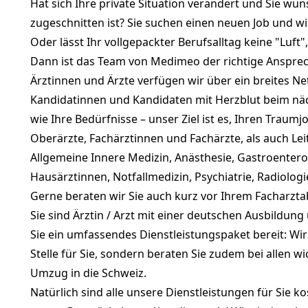
Hat sich Ihre private Situation verändert und Sie wü
zugeschnitten ist? Sie suchen einen neuen Job und wi
Oder lässt Ihr vollgepackter Berufsalltag keine "Luft"
Dann ist das Team von Medimeo der richtige Ansprechp
Ärztinnen und Ärzte verfügen wir über ein breites N
Kandidatinnen und Kandidaten mit Herzblut beim nächs
wie Ihre Bedürfnisse – unser Ziel ist es, Ihren Traum
Oberärzte, Fachärztinnen und Fachärzte, als auch Lei
Allgemeine Innere Medizin, Anästhesie, Gastroenterol
Hausärztinnen, Notfallmedizin, Psychiatrie, Radiologi
Gerne beraten wir Sie auch kurz vor Ihrem Facharzta
Sie sind Ärztin / Arzt mit einer deutschen Ausbildu
Sie ein umfassendes Dienstleistungspaket bereit: Wi
Stelle für Sie, sondern beraten Sie zudem bei allen
Umzug in die Schweiz.
Natürlich sind alle unsere Dienstleistungen für Sie k