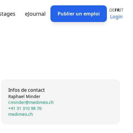
DE
FR
IT
stages
eJournal
Publier un emploi
Login
Infos de contact
Raphael Minder
r.minder@medimeo.ch
+41 31 310 98 76
medimeo.ch