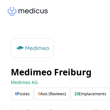
Medimeo Freiburg
Medimeo AG
0
Postes
0
Avis (Reviews)
23
Emplacements