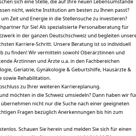
nschen sich eine Stelle, die auf Ihre neuen Lebensumstände
ssen nicht, welche Institution am besten zu Ihnen passt?
, um Zeit und Energie in die Stellensuche zu investieren?
artner für Sie! Als spezialisierte Personalberatung für
etzwerk in der ganzen Deutschschweiz und begleiten unser
ten Karriere-Schritt. Unsere Beratung ist so individuell
job zu finden! Wir vermitteln sowohl Oberärztinnen und
tende Ärztinnen und Ärzte u.a. in den Fachbereichen
ogie, Geriatrie, Gynäkologie & Geburtshilfe, Hausärzte &
e sowie Rehabilitation.
bschluss zu Ihrer weiteren Karriereplanung.
ng und möchten in die Schweiz umsiedeln? Dann haben wir fü
r übernehmen nicht nur die Suche nach einer geeigneten
 wichtigen Fragen bezüglich Anerkennungen bis hin zum
ostenlos. Schauen Sie herein und melden Sie sich für einen