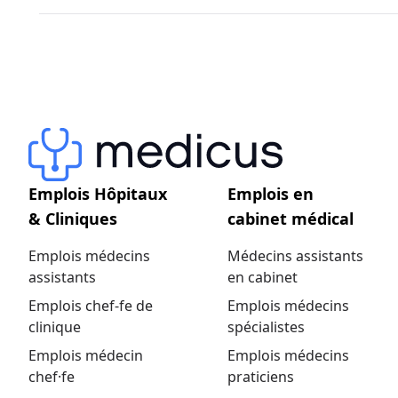
Emplois Hôpitaux
Emplois en
& Cliniques
cabinet médical
Emplois médecins
Médecins assistants
assistants
en cabinet
Emplois chef-fe de
Emplois médecins
clinique
spécialistes
Emplois médecin
Emplois médecins
chef·fe
praticiens