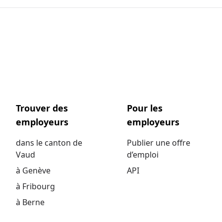
Trouver des
Pour les
employeurs
employeurs
dans le canton de
Publier une offre
Vaud
d’emploi
à Genève
API
à Fribourg
à Berne