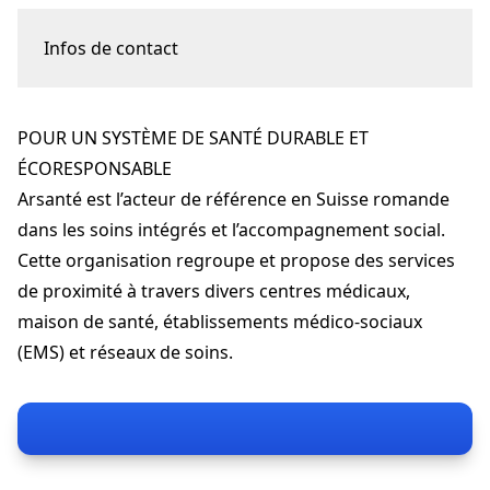
Infos de contact
Place du Traité-de-Turin 7
1226 Thônex
POUR UN SYSTÈME DE SANTÉ DURABLE ET
Marie Weibel
partenariat.medecin@arsante.ch
ÉCORESPONSABLE
+41 22 512 13 40
Arsanté est l’acteur de référence en Suisse romande
cmbelleterre.ch
dans les soins intégrés et l’accompagnement social.
Cette organisation regroupe et propose des services
de proximité à travers divers centres médicaux,
maison de santé, établissements médico-sociaux
(EMS) et réseaux de soins.