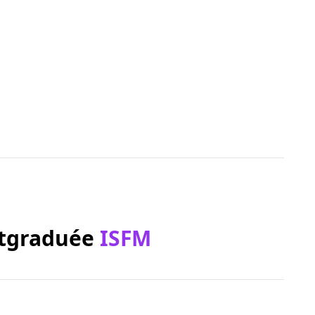
stgraduée
ISFM