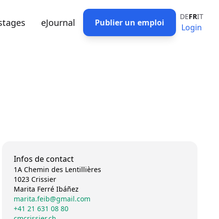
DE
FR
IT
stages
eJournal
Publier un emploi
Login
Infos de contact
1A Chemin des Lentillières
1023 Crissier
Marita Ferré Ibáñez
marita.feib@gmail.com
+41 21 631 08 80
cmcrissier.ch