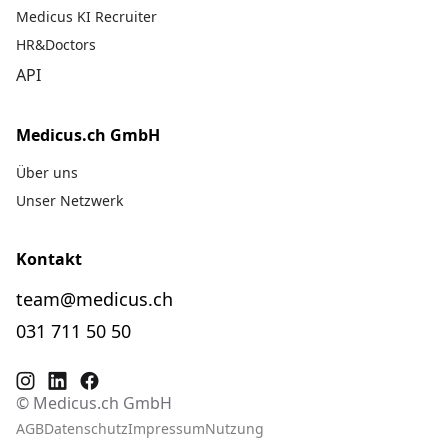
Medicus KI Recruiter
HR&Doctors
API
Medicus.ch GmbH
Über uns
Unser Netzwerk
Kontakt
team@medicus.ch
031 711 50 50
© Medicus.ch GmbH
AGB
Datenschutz
Impressum
Nutzung
Fra