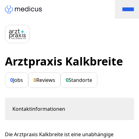
Arztpraxis Kalkbreite
0
Jobs
0
Reviews
0
Standorte
Kontaktinformationen
Badenerstrasse 177
8003 Zürich
Die Arztpraxis Kalkbreite ist eine unabhängige
kontakt@arztpraxiskalkbreite.ch