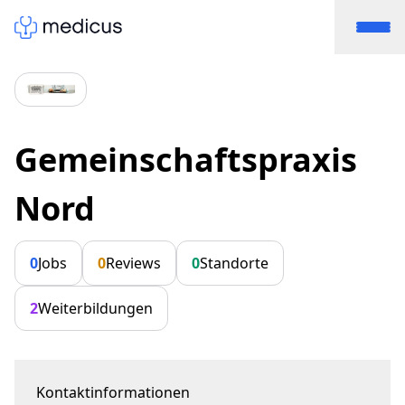
Gemeinschaftspraxis
Nord
0
Jobs
0
Reviews
0
Standorte
2
Weiterbildungen
Kontaktinformationen