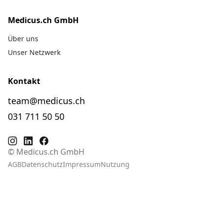
Medicus.ch GmbH
Über uns
Unser Netzwerk
Kontakt
team@medicus.ch
031 711 50 50
© Medicus.ch GmbH
AGB
Datenschutz
Impressum
Nutzung
Fra