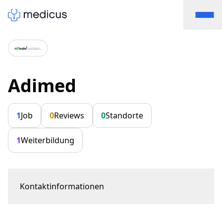
Adimed
1
Job
0
Reviews
0
Standorte
1
Weiterbildung
Kontaktinformationen
Lagerhausstrasse 9
8400 Winterthur