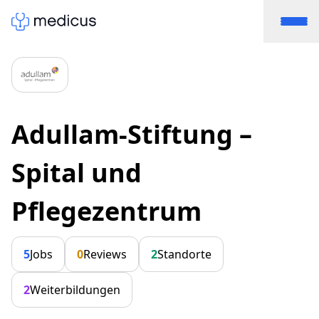
Adullam-Stiftung –
Spital und
Pflegezentrum
5
Jobs
0
Reviews
2
Standorte
2
Weiterbildungen