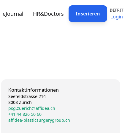
DE
FR
IT
eJournal
HR&Doctors
Inserieren
Login
Kontaktinformationen
Seefeldstrasse 214
8008 Zürich
psg.zuerich@affidea.ch
+41 44 826 50 60
affidea-plasticsurgerygroup.ch