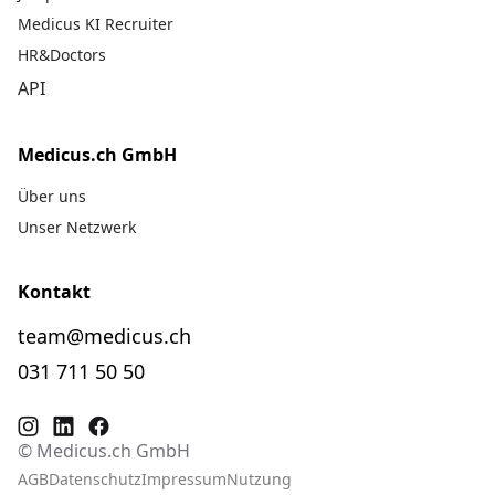
Medicus KI Recruiter
HR&Doctors
API
Medicus.ch GmbH
Über uns
Unser Netzwerk
Kontakt
team@medicus.ch
031 711 50 50
© Medicus.ch GmbH
AGB
Datenschutz
Impressum
Nutzung
Fra