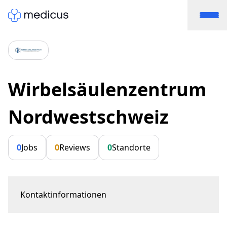
Wirbelsäulenzentrum
Nordwestschweiz
0
Jobs
0
Reviews
0
Standorte
Kontaktinformationen
Aeschengraben 6