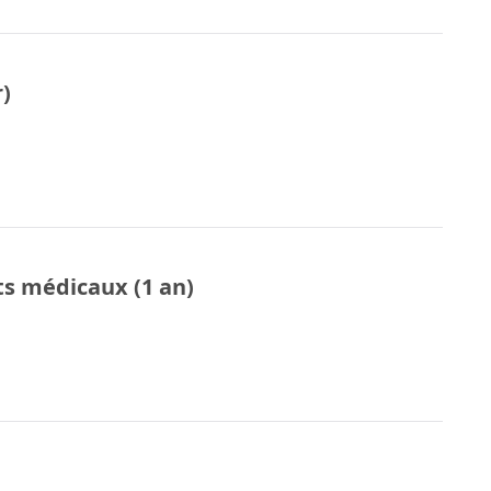
r)
ts médicaux (1 an)