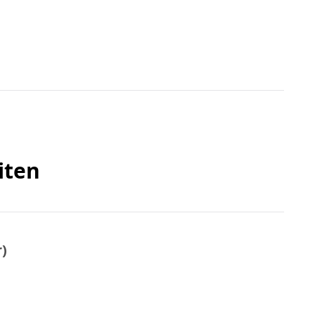
iten
r)