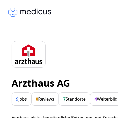
Arzthaus AG
9
Jobs
0
Reviews
7
Standorte
4
Weiterbil
Arzthaus bietet hausärztliche Betreuung und Sprechs