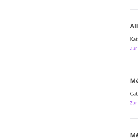
Al
Kat
Zur
Mé
Cab
Zur
Mé