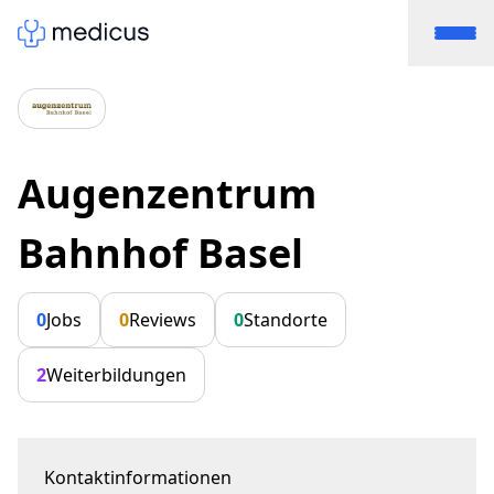
Augenzentrum
Bahnhof Basel
0
Jobs
0
Reviews
0
Standorte
2
Weiterbildungen
Kontaktinformationen