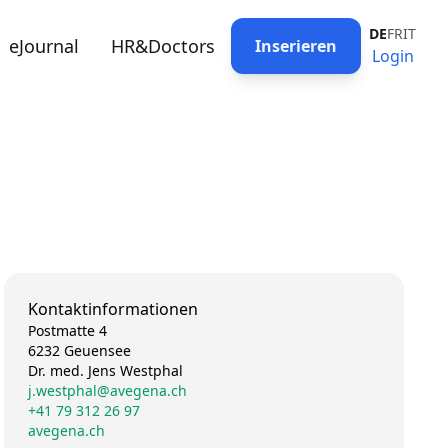
DE
FR
IT
eJournal
HR&Doctors
Inserieren
Login
Kontaktinformationen
Postmatte 4
6232 Geuensee
Dr. med. Jens Westphal
j.westphal@avegena.ch
+41 79 312 26 97
avegena.ch