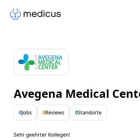
Avegena Medical Cent
0
Jobs
0
Reviews
0
Standorte
Sehr geehrter Kollegen!