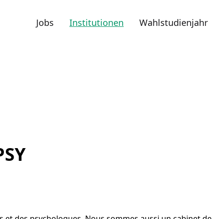
Jobs
Institutionen
Wahlstudienjahr
PSY
es et des psychologues. Nous sommes aussi un cabinet de