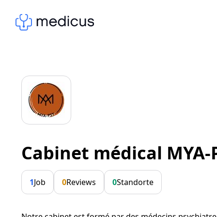
Cabinet médical MYA-
1
Job
0
Reviews
0
Standorte
Notre cabinet est formé par des médecins psychiatr