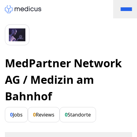
MedPartner Network
AG / Medizin am
Bahnhof
0
Jobs
0
Reviews
0
Standorte