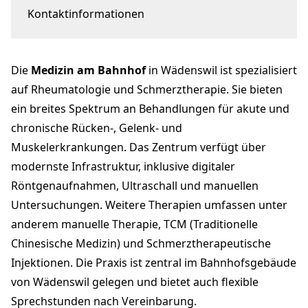
Kontaktinformationen
Bahnhofstrasse 4
8820 Wädenswil
Die
Medizin am Bahnhof
in Wädenswil ist spezialisiert
Dr. med. Andreas Wüest
andreas.wueest@hin.ch
auf Rheumatologie und Schmerztherapie. Sie bieten
+41 79 309 23 69
ein breites Spektrum an Behandlungen für akute und
rheumazuerichsee.com
chronische Rücken-, Gelenk- und
Muskelerkrankungen. Das Zentrum verfügt über
modernste Infrastruktur, inklusive digitaler
Röntgenaufnahmen, Ultraschall und manuellen
Untersuchungen. Weitere Therapien umfassen unter
anderem manuelle Therapie, TCM (Traditionelle
Chinesische Medizin) und Schmerztherapeutische
Injektionen. Die Praxis ist zentral im Bahnhofsgebäude
von Wädenswil gelegen und bietet auch flexible
Sprechstunden nach Vereinbarung.