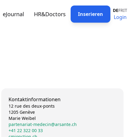
DE
FR
IT
eJournal
HR&Doctors
Inserieren
Login
Kontaktinformationen
12 rue des deux-ponts
1205 Genève
Marie Weibel
partenariat-medecin@arsante.ch
+41 22 322 00 33
cmjonction.ch