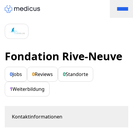
Fondation Rive-Neuve
0
Jobs
0
Reviews
0
Standorte
1
Weiterbildung
Kontaktinformationen
Chemin des Cuarroz 57