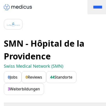
SMN - Hôpital de la
Providence
Swiss Medical Network (SMN)
0
Jobs
0
Reviews
44
Standorte
3
Weiterbildungen