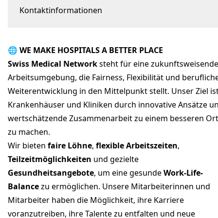
Kontaktinformationen
Faubourg de l'Hôpital 81
2000 Neuchâtel
🌐 WE MAKE HOSPITALS A BETTER PLACE
Swiss Medical Network Peoplemanagement
peoplemanagement@swissmedical.net
Swiss Medical Network
steht für eine zukunftsweisend
+41 32 720 30 30
Arbeitsumgebung, die Fairness, Flexibilität und beruflich
hopital-providence.ch
Weiterentwicklung in den Mittelpunkt stellt. Unser Ziel ist
Krankenhäuser und Kliniken durch innovative Ansätze u
wertschätzende Zusammenarbeit zu einem besseren Or
zu machen.
Wir bieten
faire Löhne
,
flexible Arbeitszeiten
,
Teilzeitmöglichkeiten
und gezielte
Gesundheitsangebote
, um eine gesunde
Work-Life-
Balance
zu ermöglichen. Unsere Mitarbeiterinnen und
Mitarbeiter haben die Möglichkeit, ihre Karriere
voranzutreiben, ihre Talente zu entfalten und neue