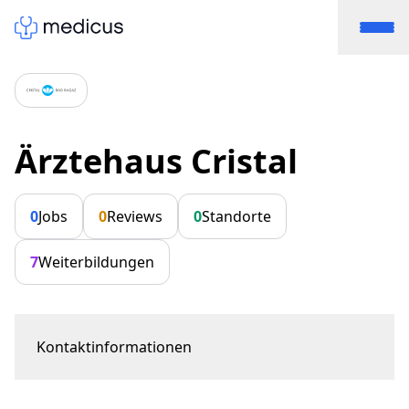
Ärztehaus Cristal
0
Jobs
0
Reviews
0
Standorte
7
Weiterbildungen
Kontaktinformationen
Bahnhofstrasse 36
7310 Bad Ragaz