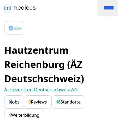
Hautzentrum
Reichenburg (ÄZ
Deutschschweiz)
Ärztezentren Deutschschweiz AG
0
Jobs
0
Reviews
18
Standorte
1
Weiterbildung