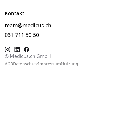
Kontakt
team@medicus.ch
031 711 50 50
© Medicus.ch GmbH
AGB
Datenschutz
Impressum
Nutzung
Fra