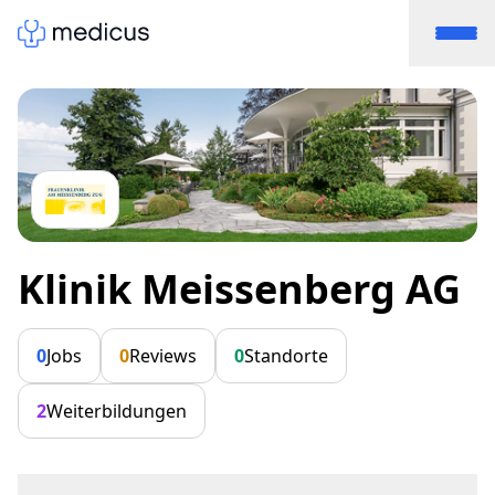
Klinik Meissenberg AG
0
Jobs
0
Reviews
0
Standorte
2
Weiterbildungen