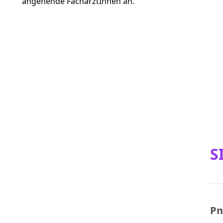
angehende FachärztInnen an.
S
Pn