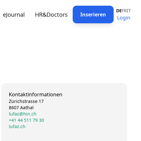
DE
FR
IT
eJournal
HR&Doctors
Inserieren
Login
Kontaktinformationen
Zürichstrasse 17
8607 Aathal
lufaz@hin.ch
+41 44 511 79 30
lufaz.ch