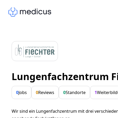
Lungenfachzentrum F
0
Jobs
0
Reviews
0
Standorte
1
Weiterbil
Wir sind ein Lungenfachzentrum mit drei verschiedene