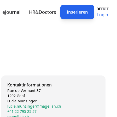
DE
FR
IT
eJournal
HR&Doctors
Inserieren
Login
Kontaktinformationen
Rue de Vermont 37
1202 Genf
Lucie Munzinger
lucie.munzinger@magellan.ch
+41 22 795 25 57
magellan.ch