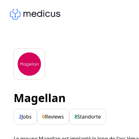
Magellan
2
Jobs
0
Reviews
8
Standorte
Le groupe Magellan est implanté le long de l’arc lém