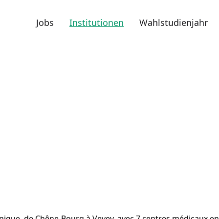
Jobs
Institutionen
Wahlstudienjahr
anique, de Chêne-Bourg à Vevey, avec 7 centres médicaux en