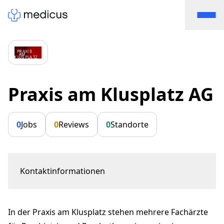
Praxis am Klusplatz AG
0
Jobs
0
Reviews
0
Standorte
Kontaktinformationen
Witikonerstrasse 3
8032 Zürich
In der Praxis am Klusplatz stehen mehrere
Fachärzte
tcotar@hin.ch
+41 44 380 31 80