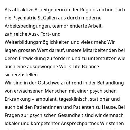
9500 Wil SG
Als attraktive Arbeitgeberin in der Region zeichnet sich
Diana
diana.gaudart@psychiatrie-sg.ch
die Psychiatrie St.Gallen aus durch moderne
+41 58 178 14 34
Arbeitsbedingungen, teamorientierte Arbeit,
psychiatrie-sg.ch
zahlreiche Aus-, Fort- und
Weiterbildungsmöglichkeiten und vieles mehr. Wir
legen grossen Wert darauf, unsere Mitarbeitenden bei
deren Entwicklung zu fördern und zu unterstützen wie
auch eine ausgewogene Work-Life-Balance
sicherzustellen.
Wir sind in der Ostschweiz führend in der Behandlung
von erwachsenen Menschen mit einer psychischen
Erkrankung – ambulant, tagesklinisch, stationär und
auch bei den Patientinnen und Patienten zu Hause. Bei
Fragen zur psychischen Gesundheit sind wir demnach
lokaler und kompetenter Ansprechpartner. Wir stehen