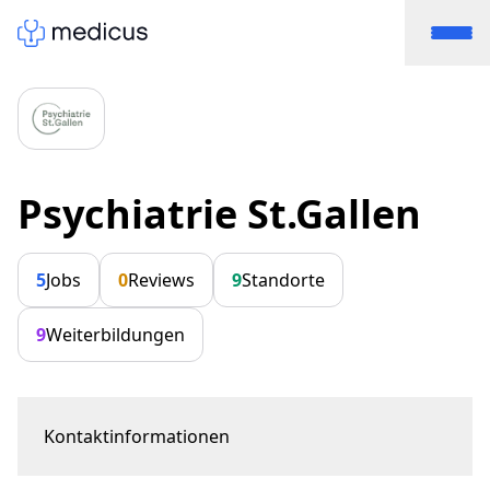
Psychiatrie St.Gallen
5
Jobs
0
Reviews
9
Standorte
9
Weiterbildungen
Kontaktinformationen
Zürcherstrasse 30