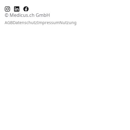
© Medicus.ch GmbH
AGB
Datenschutz
Impressum
Nutzung
Fra