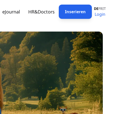
DE
FR
IT
eJournal
HR&Doctors
Inserieren
Login