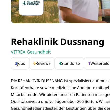
Rehaklinik Dussnang
VITREA Gesundheit
3
Jobs
0
Reviews
4
Standorte
1
Weiterbil
Die REHAKLINIK DUSSNANG ist spezialisiert auf muskul
Kuraufenthalte sowie medizinische Angebote mit ge
Mitarbeitende. Wir bieten unseren Patienten massge
Qualitätsniveau und verfügen über 206 Betten. Wir si
Gesundheitsdienstleister, der Leistungen über die 