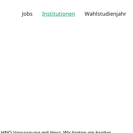
Jobs
Institutionen
Wahlstudienjahr
 HNO-Versorgung mit Herz. Wir bieten ein breites