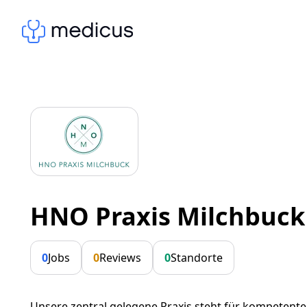
HNO Praxis Milchbuck
0
Jobs
0
Reviews
0
Standorte
Unsere zentral gelegene Praxis steht für kompetente