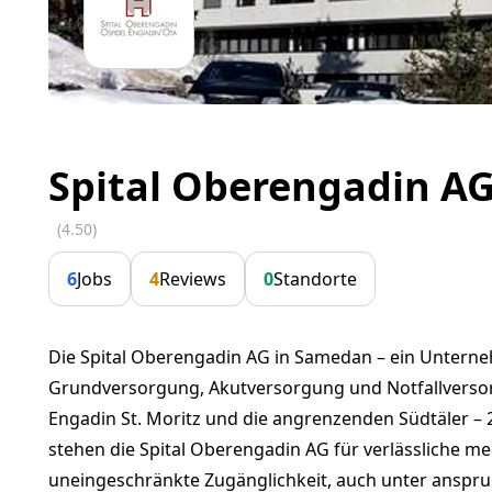
Spital Oberengadin AG
(4.50)
6
Jobs
4
Reviews
0
Standorte
Die Spital Oberengadin AG in Samedan – ein Untern
Grundversorgung, Akutversorgung und Notfallversor
Engadin St. Moritz und die angrenzenden Südtäler – 
stehen die Spital Oberengadin AG für verlässliche m
uneingeschränkte Zugänglichkeit, auch unter anspr