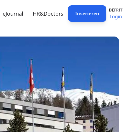
DE
FR
IT
eJournal
HR&Doctors
Inserieren
Login