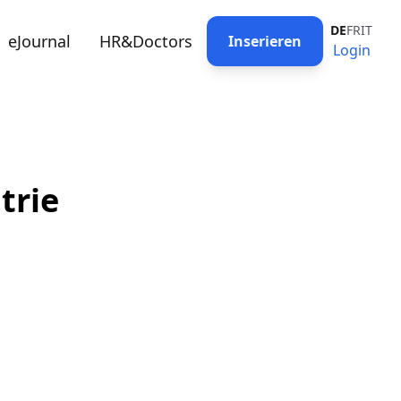
DE
FR
IT
eJournal
HR&Doctors
Inserieren
Login
trie