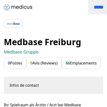
Medbase Freiburg
Medbase Gruppe
0
Postes
0
Avis (Reviews)
66
Emplacements
Infos de contact
Rue Louis-d'Affry 2
1700 Freiburg
Ihr Spielraum als Ärztin / Arzt bei Medbase
fribourg@medbase.ch