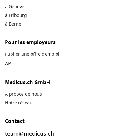
à Genève
à Fribourg
à Berne
Pour les employeurs
Publier une offre d’emploi
API
Medicus.ch GmbH
À propos de nous
Notre réseau
Contact
De
team@medicus.ch