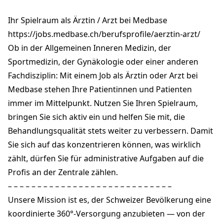
Bahnhofstrasse 82
9240 Uzwil
Ihr Spielraum als Ärztin / Arzt bei Medbase
uzwil@medbase.ch
+41 71 387 38 38
https://jobs.medbase.ch/berufsprofile/aerztin-arzt/
medbase.ch
Ob in der Allgemeinen Inneren Medizin, der
Sportmedizin, der Gynäkologie oder einer anderen
Fachdisziplin: Mit einem Job als Ärztin oder Arzt bei
Medbase stehen Ihre Patientinnen und Patienten
immer im Mittelpunkt. Nutzen Sie Ihren Spielraum,
bringen Sie sich aktiv ein und helfen Sie mit, die
Behandlungsqualität stets weiter zu verbessern. Damit
Sie sich auf das konzentrieren können, was wirklich
zählt, dürfen Sie für administrative Aufgaben auf die
Profis an der Zentrale zählen.
– – – – – – – – – – – – – – – – – – – – – – – – – – – –
Unsere Mission ist es, der Schweizer Bevölkerung eine
koordinierte 360°-Versorgung anzubieten — von der