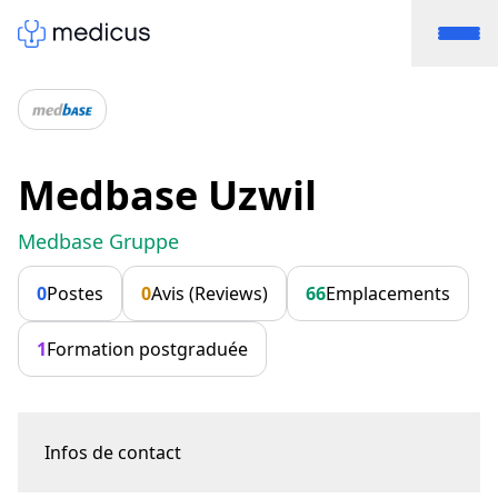
Medbase Uzwil
Medbase Gruppe
0
Postes
0
Avis (Reviews)
66
Emplacements
1
Formation postgraduée
Infos de contact