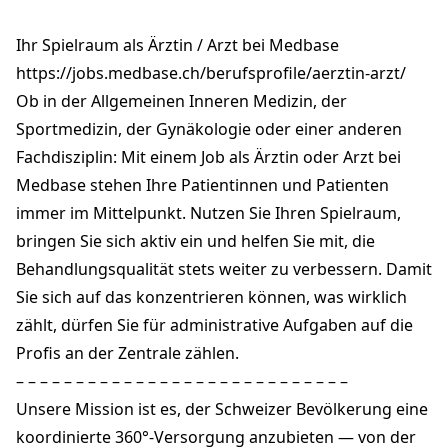
Grüzefeldstrasse 32, Campus
8400 Winterthur
Ihr Spielraum als Ärztin / Arzt bei Medbase
winterthur-win4@medbase.ch
+41 52 266 93 00
https://jobs.medbase.ch/berufsprofile/aerztin-arzt/
medbase.ch
Ob in der Allgemeinen Inneren Medizin, der
Sportmedizin, der Gynäkologie oder einer anderen
Fachdisziplin: Mit einem Job als Ärztin oder Arzt bei
Medbase stehen Ihre Patientinnen und Patienten
immer im Mittelpunkt. Nutzen Sie Ihren Spielraum,
bringen Sie sich aktiv ein und helfen Sie mit, die
Behandlungsqualität stets weiter zu verbessern. Damit
Sie sich auf das konzentrieren können, was wirklich
zählt, dürfen Sie für administrative Aufgaben auf die
Profis an der Zentrale zählen.
– – – – – – – – – – – – – – – – – – – – – – – – – – – –
Unsere Mission ist es, der Schweizer Bevölkerung eine
koordinierte 360°-Versorgung anzubieten — von der