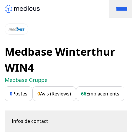
Medbase Winterthur
WIN4
Medbase Gruppe
0
Postes
0
Avis (Reviews)
66
Emplacements
Infos de contact