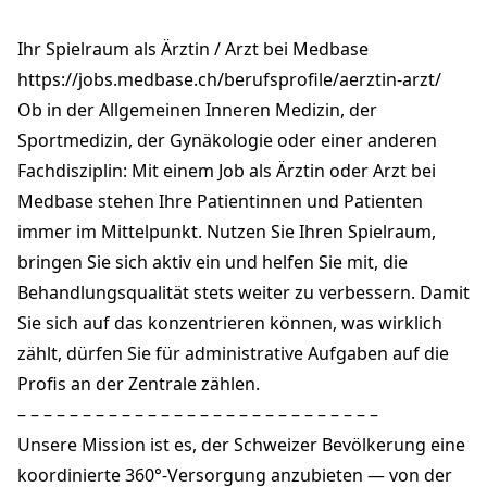
Weststrasse 14
3604 Thun
Ihr Spielraum als Ärztin / Arzt bei Medbase
thun@medbase.ch
+41 33 225 23 00
https://jobs.medbase.ch/berufsprofile/aerztin-arzt/
medbase.ch
Ob in der Allgemeinen Inneren Medizin, der
Sportmedizin, der Gynäkologie oder einer anderen
Fachdisziplin: Mit einem Job als Ärztin oder Arzt bei
Medbase stehen Ihre Patientinnen und Patienten
immer im Mittelpunkt. Nutzen Sie Ihren Spielraum,
bringen Sie sich aktiv ein und helfen Sie mit, die
Behandlungsqualität stets weiter zu verbessern. Damit
Sie sich auf das konzentrieren können, was wirklich
zählt, dürfen Sie für administrative Aufgaben auf die
Profis an der Zentrale zählen.
– – – – – – – – – – – – – – – – – – – – – – – – – – – –
Unsere Mission ist es, der Schweizer Bevölkerung eine
koordinierte 360°-Versorgung anzubieten — von der