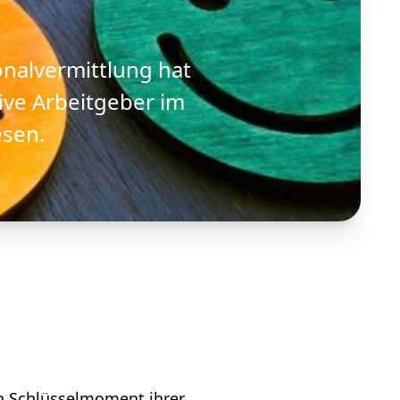
onalvermittlung hat
tive Arbeitgeber im
esen.
ein Schlüsselmoment ihrer