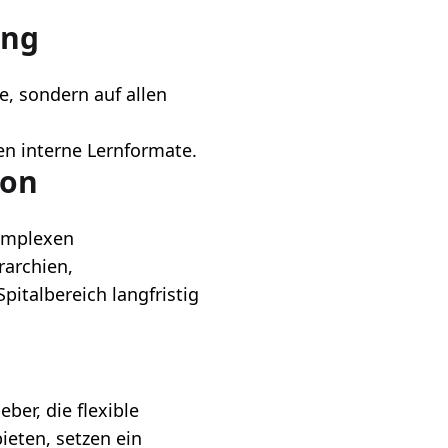
ung
e, sondern auf allen
n interne Lernformate.
ion
komplexen
rarchien,
italbereich langfristig
ber, die flexible
eten, setzen ein