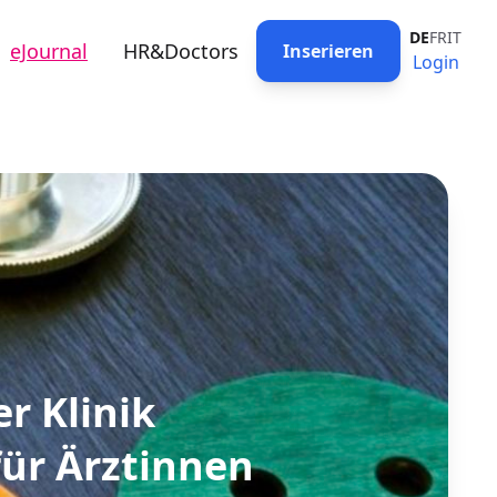
DE
FR
IT
eJournal
HR&Doctors
Inserieren
Login
r Klinik
ür Ärztinnen