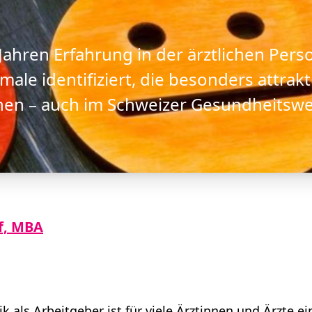
Jahren Erfahrung in der ärztlichen Pers
ale identifiziert, die besonders attrak
hnen – auch im Schweizer Gesundheitsw
if, MBA
k als Arbeitgeber ist für viele Ärztinnen und Ärzte 