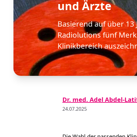
und Ärzte
Basierend auf über 13 
Radiolutions fünf Merkm
Klinikbereich auszeic
Dr. med. Adel Abdel-Lat
24.07.2025
Die Wahl der passenden Klini