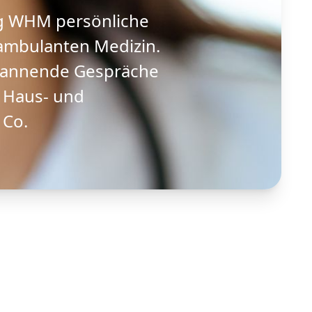
ung WHM persönliche
 ambulanten Medizin.
spannende Gespräche
 Haus- und
 Co.