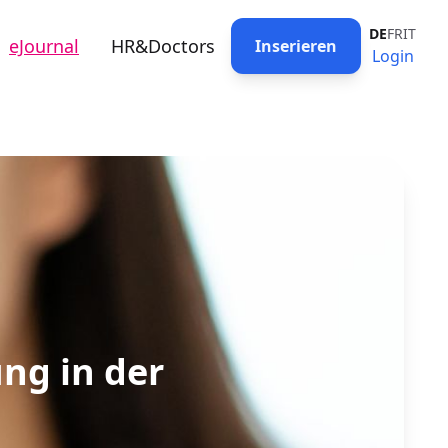
DE
FR
IT
eJournal
HR&Doctors
Inserieren
Login
ng in der