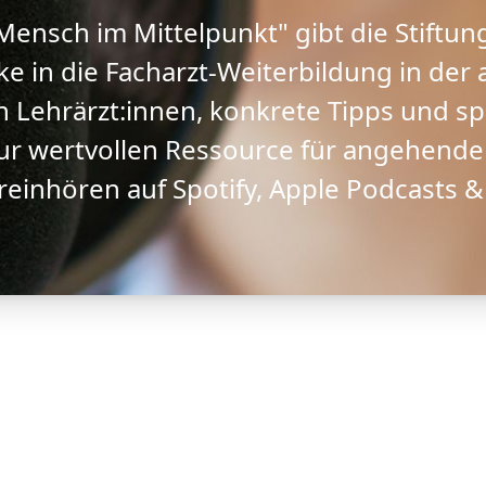
"Mensch im Mittelpunkt" gibt die Stift
ke in die Facharzt-Weiterbildung in der
n Lehrärzt:innen, konkrete Tipps und 
r wertvollen Ressource für angehende
 reinhören auf Spotify, Apple Podcasts &