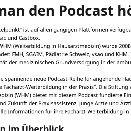
an den Podcast h
elpunkt” ist auf allen gängigen Plattformen verfügba
sic
und
Castbox
.
WHM (Weiterbildung in Hausarztmedizin) wurde 2008
det: FMH, SGAIM, Pädiatrie Schweiz, vsao und KHM. Ih
lität der medizinischen Grundversorgung in der amb
ine spannende neue Podcast-Reihe für angehende Hau
 Facharzt-Weiterbildung in der Praxis”. Die Stiftung
dizin (WHM) bietet mit diesem Podcast fundierte Einb
d Zukunft der Praxisassistenz. Junge Ärzte und Ärzt
lle Informationen für ihre Facharzt-Weiterbildung i
en im Überblick