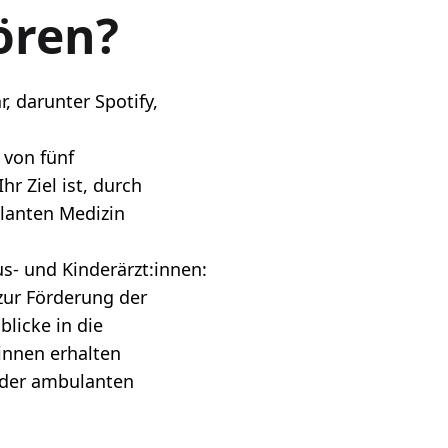
ören?
r, darunter
Spotify
,
 von fünf
r Ziel ist, durch
ulanten Medizin
s- und Kinderärzt:innen:
 zur Förderung der
licke in die
innen erhalten
n der ambulanten