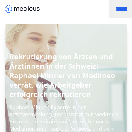
Rekrutierung von Ärzten und
Ärztinnen in der Schweiz:
Raphael Minder von Medimeo
verrät, wie Arbeitgeber
erfolgreich rekrutieren
Raphael Minder, Experte in der
Ärztevermittlung, unterstützt mit Medimeo
Praxen und Spitäler auf der Suche nach
Mediziner:innen aus der Schweiz und dem