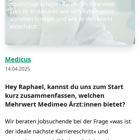
deutschsprachigen Raum. Im Interview
spricht er darüber, wie sich Arbeitgeber
abheben können und wie er den Markt
einschätzt.
Medicus
14.04.2025
Hey Raphael, kannst du uns zum Start
kurz zusammenfassen, welchen
Mehrwert
Medimeo
Ärzt:innen bietet?
Wir beraten Jobsuchende bei der Frage «was ist
der ideale nächste Karriereschritt» und