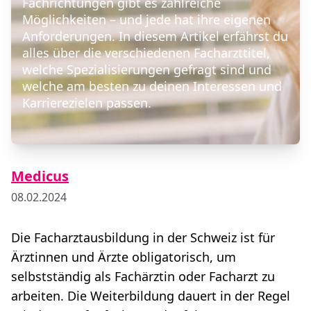
Fachrichtungen gibt es zahlreiche
Möglichkeiten – und jede hat ihre eigenen
Anforderungen. In diesem Artikel erfährst du
alles über die verschiedenen Facharzttitel,
welche Spezialisierungen gefragt sind und
welche am besten zu deinen Interessen und
Karrierezielen passen.
Medicus
08.02.2024
Die Facharztausbildung in der Schweiz ist für
Ärztinnen und Ärzte obligatorisch, um
selbstständig als Fachärztin oder Facharzt zu
arbeiten. Die Weiterbildung dauert in der Regel