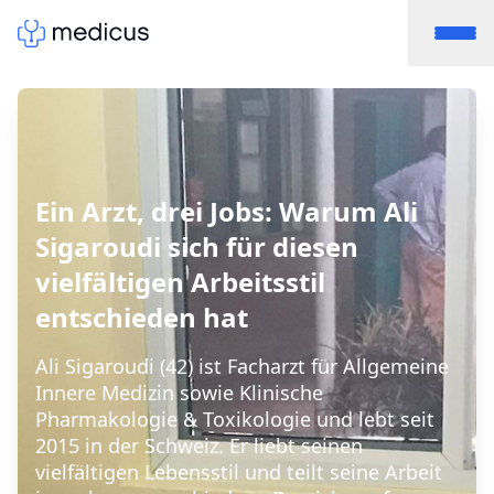
Ein Arzt, drei Jobs: Warum Ali
Sigaroudi sich für diesen
vielfältigen Arbeitsstil
entschieden hat
Ali Sigaroudi (42) ist Facharzt für Allgemeine
Innere Medizin sowie Klinische
Pharmakologie & Toxikologie und lebt seit
2015 in der Schweiz. Er liebt seinen
vielfältigen Lebensstil und teilt seine Arbeit