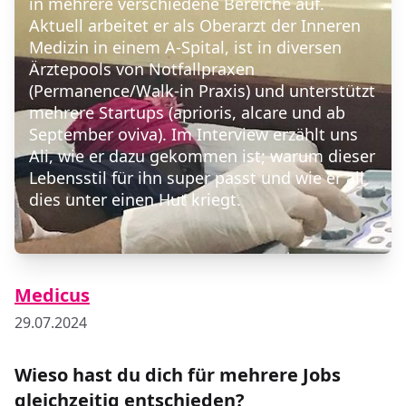
in mehrere verschiedene Bereiche auf.
Aktuell arbeitet er als Oberarzt der Inneren
Medizin in einem A-Spital, ist in diversen
Ärztepools von Notfallpraxen
(Permanence/Walk-in Praxis) und unterstützt
mehrere Startups (aprioris, alcare und ab
September oviva). Im Interview erzählt uns
Ali, wie er dazu gekommen ist; warum dieser
Lebensstil für ihn super passt und wie er all
dies unter einen Hut kriegt.
Medicus
29.07.2024
Wieso hast du dich für mehrere Jobs
gleichzeitig entschieden?