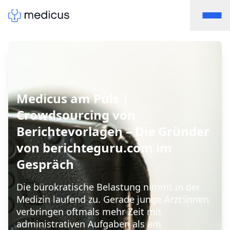
Medicus am Puls |
Crowdsourcing von
Berichtevorlagen – Die Gründer
von berichteguru.com im
Gespräch
Die bürokratische Belastung nimmt in der
Medizin laufend zu. Gerade junge Ärzt:innen
verbringen oftmals mehr Zeit mit
administrativen Aufgaben als am