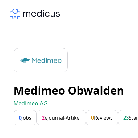
Medimeo Obwalden
Medimeo AG
0
Jobs
2
eJournal-Artikel
0
Reviews
23
Sta