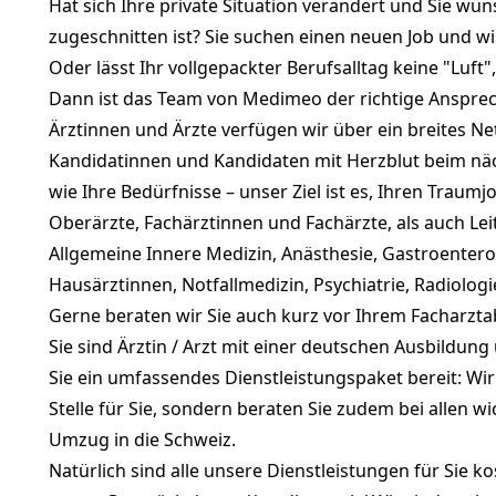
Hat sich Ihre private Situation verändert und Sie wü
zugeschnitten ist? Sie suchen einen neuen Job und wi
Oder lässt Ihr vollgepackter Berufsalltag keine "Luft"
Dann ist das Team von Medimeo der richtige Ansprechp
Ärztinnen und Ärzte verfügen wir über ein breites N
Kandidatinnen und Kandidaten mit Herzblut beim nächs
wie Ihre Bedürfnisse – unser Ziel ist es, Ihren Traum
Oberärzte, Fachärztinnen und Fachärzte, als auch Lei
Allgemeine Innere Medizin, Anästhesie, Gastroenterol
Hausärztinnen, Notfallmedizin, Psychiatrie, Radiologi
Gerne beraten wir Sie auch kurz vor Ihrem Facharzta
Sie sind Ärztin / Arzt mit einer deutschen Ausbildu
Sie ein umfassendes Dienstleistungspaket bereit: Wi
Stelle für Sie, sondern beraten Sie zudem bei allen
Umzug in die Schweiz.
Natürlich sind alle unsere Dienstleistungen für Sie k