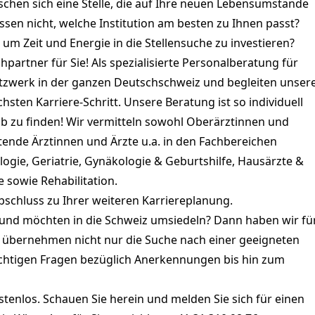
nschen sich eine Stelle, die auf Ihre neuen Lebensumstände
ssen nicht, welche Institution am besten zu Ihnen passt?
, um Zeit und Energie in die Stellensuche zu investieren?
artner für Sie! Als spezialisierte Personalberatung für
etzwerk in der ganzen Deutschschweiz und begleiten unser
ten Karriere-Schritt. Unsere Beratung ist so individuell
job zu finden! Wir vermitteln sowohl Oberärztinnen und
tende Ärztinnen und Ärzte u.a. in den Fachbereichen
ogie, Geriatrie, Gynäkologie & Geburtshilfe, Hausärzte &
e sowie Rehabilitation.
bschluss zu Ihrer weiteren Karriereplanung.
ng und möchten in die Schweiz umsiedeln? Dann haben wir fü
r übernehmen nicht nur die Suche nach einer geeigneten
 wichtigen Fragen bezüglich Anerkennungen bis hin zum
ostenlos. Schauen Sie herein und melden Sie sich für einen