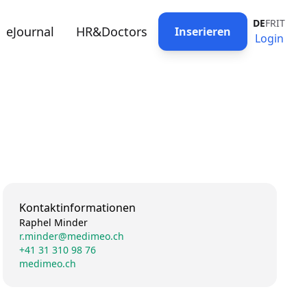
DE
FR
IT
eJournal
HR&Doctors
Inserieren
Login
Kontaktinformationen
Raphel Minder
r.minder@medimeo.ch
+41 31 310 98 76
medimeo.ch