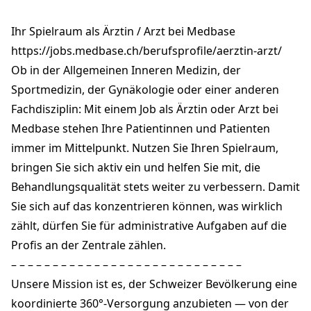
Am Mattenhof 4
6010 Kriens
Ihr Spielraum als Ärztin / Arzt bei Medbase
kriens-mattenhof@medbase.ch
+41 41 329 09 09
https://jobs.medbase.ch/berufsprofile/aerztin-arzt/
medbase.ch
Ob in der Allgemeinen Inneren Medizin, der
Sportmedizin, der Gynäkologie oder einer anderen
Fachdisziplin: Mit einem Job als Ärztin oder Arzt bei
Medbase stehen Ihre Patientinnen und Patienten
immer im Mittelpunkt. Nutzen Sie Ihren Spielraum,
bringen Sie sich aktiv ein und helfen Sie mit, die
Behandlungsqualität stets weiter zu verbessern. Damit
Sie sich auf das konzentrieren können, was wirklich
zählt, dürfen Sie für administrative Aufgaben auf die
Profis an der Zentrale zählen.
– – – – – – – – – – – – – – – – – – – – – – – – – – – –
Unsere Mission ist es, der Schweizer Bevölkerung eine
koordinierte 360°-Versorgung anzubieten — von der