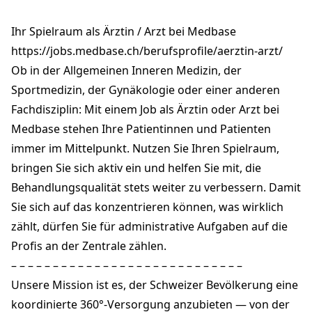
Seebahnstrasse 89
8003 Zürich Wiedikon
Ihr Spielraum als Ärztin / Arzt bei Medbase
zuerich-wiedikon@medbase.ch
+41 44 404 81 81
https://jobs.medbase.ch/berufsprofile/aerztin-arzt/
medbase.ch
Ob in der Allgemeinen Inneren Medizin, der
Sportmedizin, der Gynäkologie oder einer anderen
Fachdisziplin: Mit einem Job als Ärztin oder Arzt bei
Medbase stehen Ihre Patientinnen und Patienten
immer im Mittelpunkt. Nutzen Sie Ihren Spielraum,
bringen Sie sich aktiv ein und helfen Sie mit, die
Behandlungsqualität stets weiter zu verbessern. Damit
Sie sich auf das konzentrieren können, was wirklich
zählt, dürfen Sie für administrative Aufgaben auf die
Profis an der Zentrale zählen.
– – – – – – – – – – – – – – – – – – – – – – – – – – – –
Unsere Mission ist es, der Schweizer Bevölkerung eine
koordinierte 360°-Versorgung anzubieten — von der