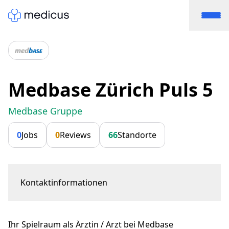
Medbase Zürich Puls 5
Medbase Gruppe
0
Jobs
0
Reviews
66
Standorte
Kontaktinformationen
Giessereistrasse 18
8005 Zürich
Ihr Spielraum als Ärztin / Arzt bei Medbase
tabita.rueegg@medbase.ch