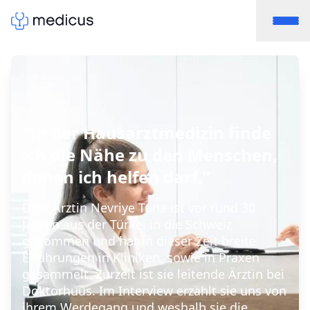
“In der Hausarztmedizin finde
ich die Nähe zu den Menschen,
denen ich helfen darf.”
Dipl. Ärztin Nevriye Tuna ist vor rund 30
Jahren aus der Türkei in die Schweiz
gekommen und hat in dieser Zeit breite
Erfahrungen in Kliniken, sowie in Praxen
gesammelt. Zurzeit ist sie leitende Ärztin bei
Doktorhuus. Im Interview erzählt sie uns von
ihrem Werdegang und weshalb sie die